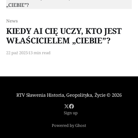
Paid-members only
News
KIEDY AI CIĘ UCZY, KTO JEST
WŁAŚCICIELEM „CIEBIE”?
22 paź 2025
13 min read
RTV Sławenia Historia, Geopolityka, Życie
© 2026
Sign up
Powered by Ghost