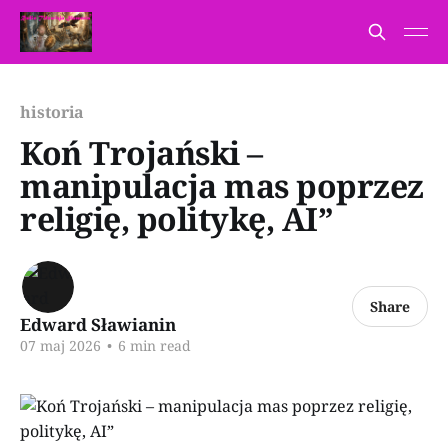
historia
Koń Trojański –
manipulacja mas poprzez
religię, politykę, AI”
Share
Edward Sławianin
07 maj 2026
•
6 min read