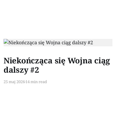
Paid-members only
Niekończąca się Wojna ciąg
dalszy #2
25 maj 2026
14 min read