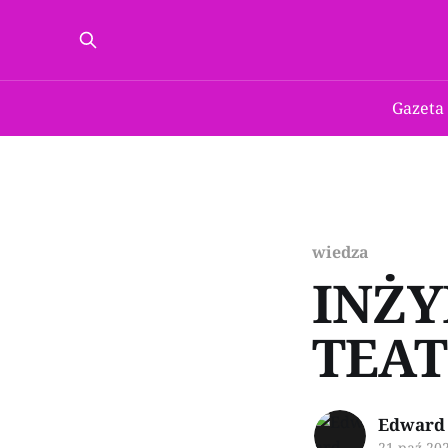
Gazeta
wiedza
INŻY
TEAT
Edward 
21 paź 20