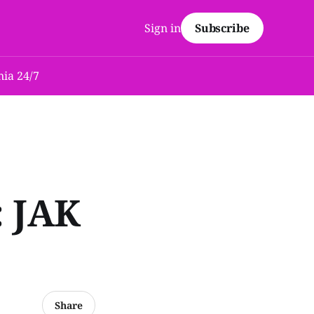
Sign in
Subscribe
ia 24/7
 JAK
Share