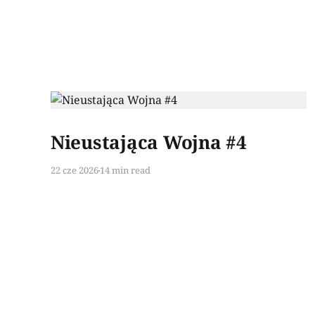
Paid-members only
Nieustająca Wojna #4
22 cze 2026
14 min read