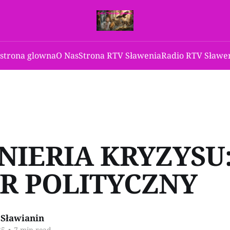
 strona glowna
O Nas
Strona RTV Sławenia
Radio RTV Sławen
NIERIA KRYZYSU:
R POLITYCZNY
Sławianin
25
•
7 min read