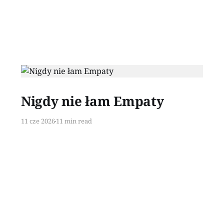
Paid-members only
Nigdy nie łam Empaty
11 cze 2026
11 min read