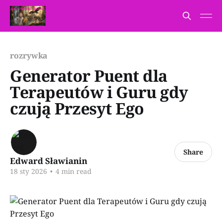
rozrywka
Generator Puent dla
Terapeutów i Guru gdy
czują Przesyt Ego
Share
Edward Sławianin
18 sty 2026
•
4 min read