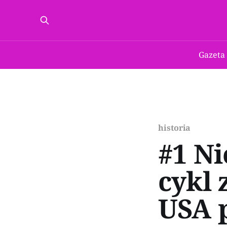
Gazeta
historia
#1 Ni
cykl 
USA p