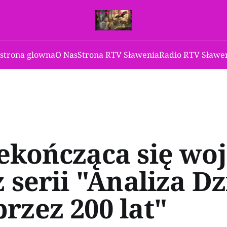
 strona glowna
O Nas
Strona RTV Sławenia
Radio RTV Sławen
ekończąca się woj
z serii "Analiza D
rzez 200 lat"