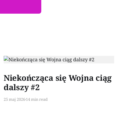
Paid-members only
Niekończąca się Wojna ciąg
dalszy #2
25 maj 2026
14 min read