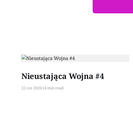
Paid-members only
Nieustająca Wojna #4
22 cze 2026
14 min read