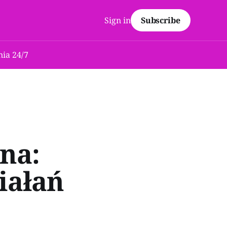
Sign in
Subscribe
ia 24/7
na:
ziałań