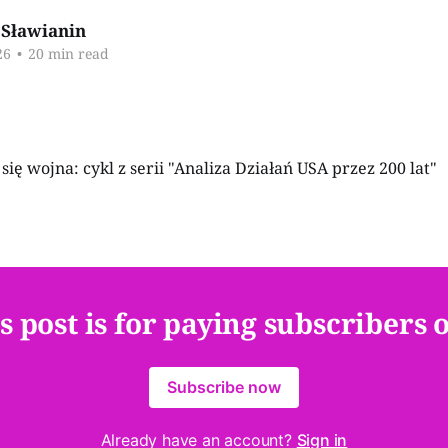
Sławianin
26
•
20 min read
s post is for paying subscribers 
Subscribe now
Already have an account?
Sign in